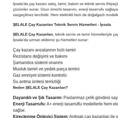
İpsala’da çay kazanı satış, tamir, bakım ve teknik servis ihtiyaçl
çözümler sunar. Uzun ömürlü tasarımı, enerji tasarrufu sağlaya
vazgeçilmez tercihidir. Hem elektrikli hem de doğalgazlı modelle
ŞELALE Çay Kazanları Teknik Servis Hizmetleri - İpsala
ŞELALE Çay Kazanları
, teknik servis ve tamir hizmetleriyle ç
İpsala’da uzman ekibimiz şu hizmetleri sunar:
Çay kazanı arızalarının hızlı tamiri
Rezistans değişimi ve bakımı
Şamandıra sistemi onarımı
Musluk tamiri ve yedek parça temini
Gaz emniyet sistemi kontrolü
Su arıtma ünitesi temizliği
Neden ŞELALE Çay Kazanları?
Dayanıklı ve Şık Tasarım
: Paslanmaz çelik gövdesi say
Enerji Tasarrufu
: A+ enerji tasarruflu modellerle hem e
sağlar.
Kireçlenme Önleyici Sistem
: Arıtmalı çay kazanları ile