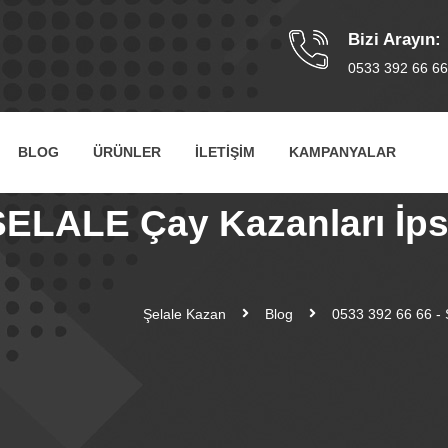
Bizi Arayın:
0533 392 66 6
BLOG
ÜRÜNLER
İLETİŞİM
KAMPANYALAR
ŞELALE Çay Kazanları İps
Şelale Kazan
Blog
0533 392 66 66 - Ş